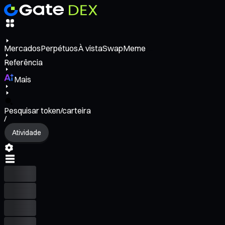
Mercados
Perpétuos
À vista
Swap
Meme
Referência
Mais
Pesquisar token/carteira
/
Atividade