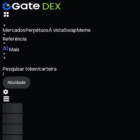
Mercados
Perpétuos
À vista
Swap
Meme
Referência
Mais
Pesquisar token/carteira
/
Atividade