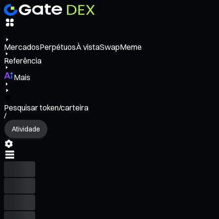
Mercados
Perpétuos
À vista
Swap
Meme
Referência
Mais
Pesquisar token/carteira
/
Atividade