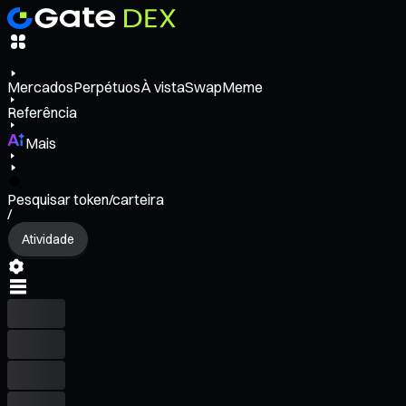
Mercados
Perpétuos
À vista
Swap
Meme
Referência
Mais
Pesquisar token/carteira
/
Atividade