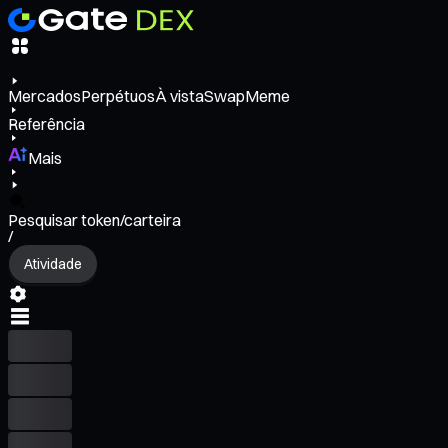
Mercados
Perpétuos
À vista
Swap
Meme
Referência
Mais
Pesquisar token/carteira
/
Atividade