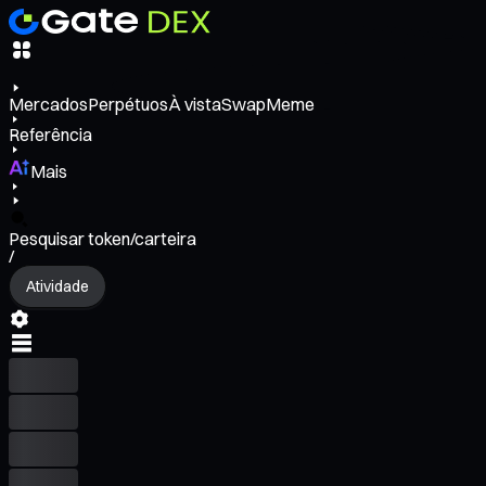
Mercados
Perpétuos
À vista
Swap
Meme
Referência
Mais
Pesquisar token/carteira
/
Atividade