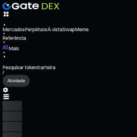
Mercados
Perpétuos
À vista
Swap
Meme
Referência
Mais
Pesquisar token/carteira
/
Atividade