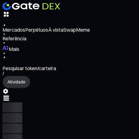
Mercados
Perpétuos
À vista
Swap
Meme
Referência
Mais
Pesquisar token/carteira
/
Atividade