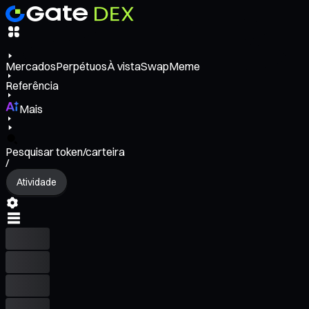
Mercados
Perpétuos
À vista
Swap
Meme
Referência
Mais
Pesquisar token/carteira
/
Atividade