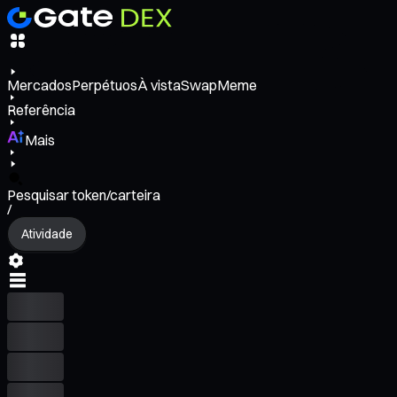
Mercados
Perpétuos
À vista
Swap
Meme
Referência
Mais
Pesquisar token/carteira
/
Atividade