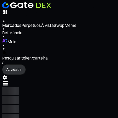
Mercados
Perpétuos
À vista
Swap
Meme
Referência
Mais
Pesquisar token/carteira
/
Atividade