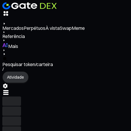
Mercados
Perpétuos
À vista
Swap
Meme
Referência
Mais
Pesquisar token/carteira
/
Atividade