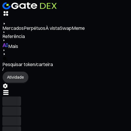
Mercados
Perpétuos
À vista
Swap
Meme
Referência
Mais
Pesquisar token/carteira
/
Atividade