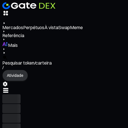
Mercados
Perpétuos
À vista
Swap
Meme
Referência
Mais
Pesquisar token/carteira
/
Atividade