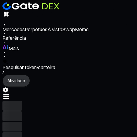
Mercados
Perpétuos
À vista
Swap
Meme
Referência
Mais
Pesquisar token/carteira
/
Atividade