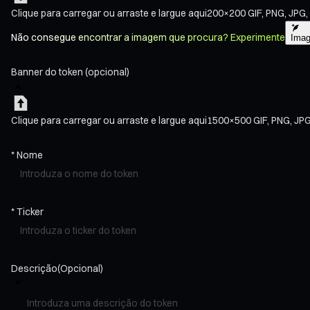
Clique para carregar
ou arraste e largue aqui
200×200
GIF, PNG, JPG
Não consegue encontrar a imagem que procura? Experimente
Imag
Banner do token (opcional)
Clique para carregar
ou arraste e largue aqui
1500×500
GIF, PNG, JP
*
Nome
*
Ticker
Descrição
(Opcional)