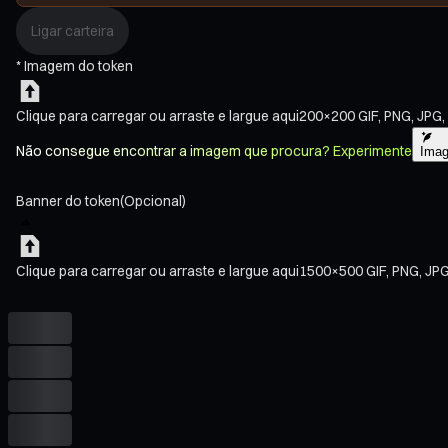
Ligar carteira
*
Imagem do token
Clique para carregar
ou arraste e largue aqui
200×200
GIF, PNG, JPG
Não consegue encontrar a imagem que procura? Experimente
Imag
Banner do token
(Opcional)
Clique para carregar
ou arraste e largue aqui
1500×500
GIF, PNG, JP