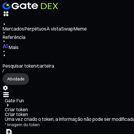
Mercados
Perpétuos
À vista
Swap
Meme
Referência
Mais
Pesquisar token/carteira
/
Atividade
Gate Fun
Criar token
Criar token
Uma vez criado o token, a informação não pode ser modifica
*
Imagem do token