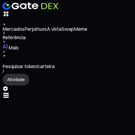
Mercados
Perpétuos
À vista
Swap
Meme
Referência
Mais
Pesquisar token/carteira
/
Atividade