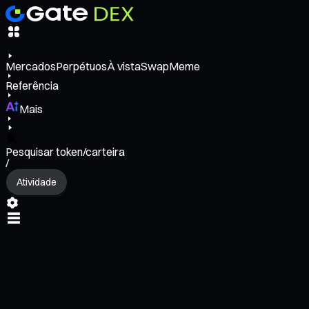
Mercados
Perpétuos
À vista
Swap
Meme
Referência
Mais
Pesquisar token/carteira
/
Atividade