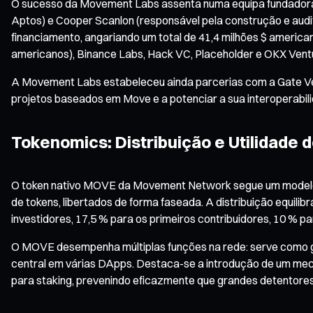
O sucesso da Movement Labs assenta numa equipa fundadora s
Aptos) e Cooper Scanlon (responsável pela construção e audi
financiamento, angariando um total de 41,4 milhões $ american
americanos), Binance Labs, Hack VC, Placeholder e OKX Vent
A Movement Labs estabeleceu ainda parcerias com a Gate Ven
projetos baseados em Move e a potenciar a sua interoperabi
Tokenomics: Distribuição e Utilidade
O token nativo MOVE da Movement Network segue um modelo t
de tokens, libertados de forma faseada. A distribuição equil
investidores, 17,5 % para os primeiros contribuidores, 10 % p
O MOVE desempenha múltiplas funções na rede: serve como ga
central em várias DApps. Destaca-se a introdução de um mec
para staking, prevenindo eficazmente que grandes detentore