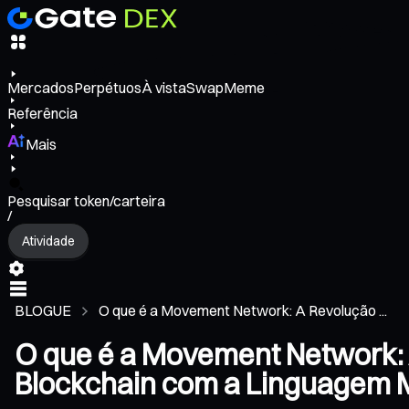
Mercados
Perpétuos
À vista
Swap
Meme
Referência
Mais
Pesquisar token/carteira
/
Atividade
BLOGUE
O que é a Movement Network: A Revolução ...
O que é a Movement Network: 
Blockchain com a Linguagem