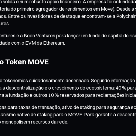
ólida e num robusto apoio financeiro. A empresa foi cofundad
toria do primeiro agregador de rendimentos em Move). Desde a 
os. Entre os investidores de destaque encontram-se a Polychain C
ures.
tures e a Boon Ventures para lançar um fundo de capital de ri
lidade com o EVM da Ethereum.
 do Token MOVE
okenomics cuidadosamente desenhado. Segundo informação ofic
ibra a descentralização e o crescimento do ecossistema: 40 % pa
ara a fundação e outros 10 % reservados para reclamações iniciai
s para taxas de transação, ativo de staking para segurança ec
anismo nativo de staking para o MOVE. Para garantir a descen
s monopolisem recursos da rede.