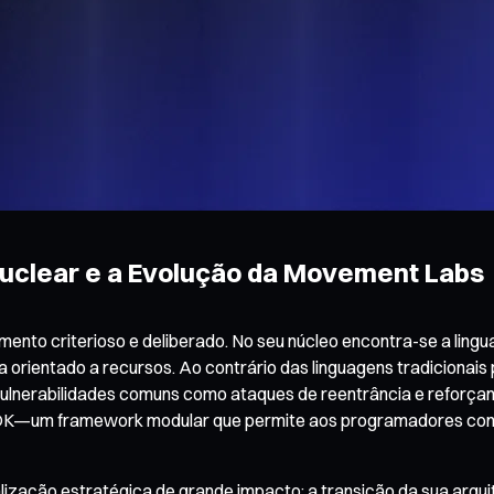
Nuclear e a Evolução da Movement Labs
mento criterioso e deliberado. No seu núcleo encontra-se a li
rientado a recursos. Ao contrário das linguagens tradicionais 
ulnerabilidades comuns como ataques de reentrância e reforçand
K—um framework modular que permite aos programadores constru
zação estratégica de grande impacto: a transição da sua arqui