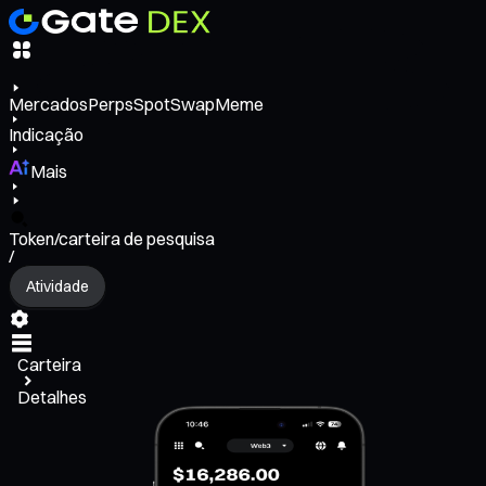
Mercados
Perps
Spot
Swap
Meme
Indicação
Mais
Token/carteira de pesquisa
/
Atividade
Carteira
Detalhes