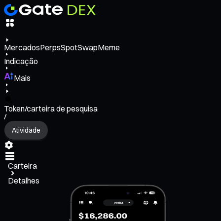
Mercados
Perps
Spot
Swap
Meme
Indicação
Mais
Token/carteira de pesquisa
/
Atividade
Carteira
Detalhes