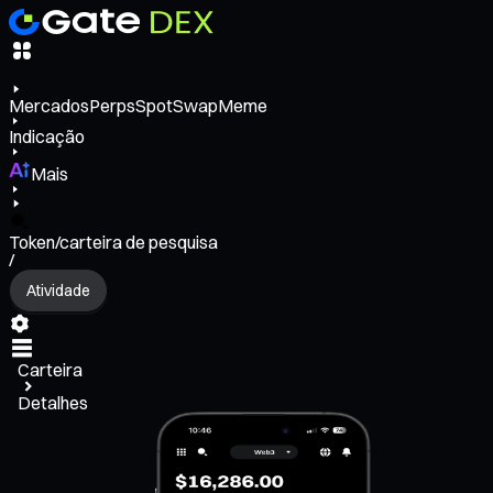
Mercados
Perps
Spot
Swap
Meme
Indicação
Mais
Token/carteira de pesquisa
/
Atividade
Carteira
Detalhes