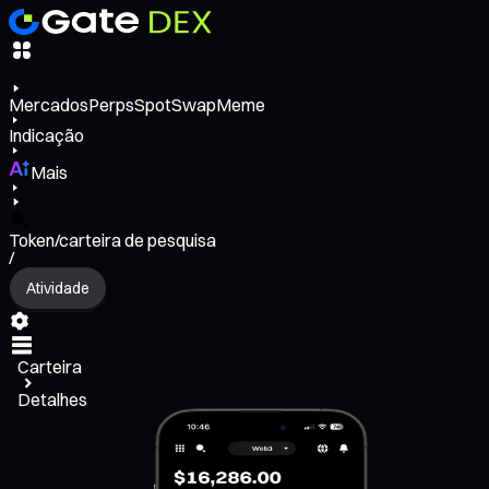
Mercados
Perps
Spot
Swap
Meme
Indicação
Mais
Token/carteira de pesquisa
/
Atividade
Carteira
Detalhes