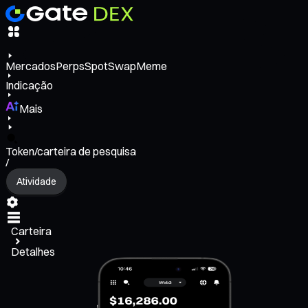
Mercados
Perps
Spot
Swap
Meme
Indicação
Mais
Token/carteira de pesquisa
/
Atividade
Carteira
Detalhes