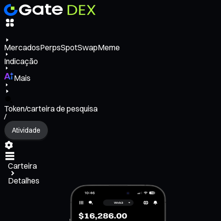
Mercados
Perps
Spot
Swap
Meme
Indicação
Mais
Token/carteira de pesquisa
/
Atividade
Carteira
Detalhes