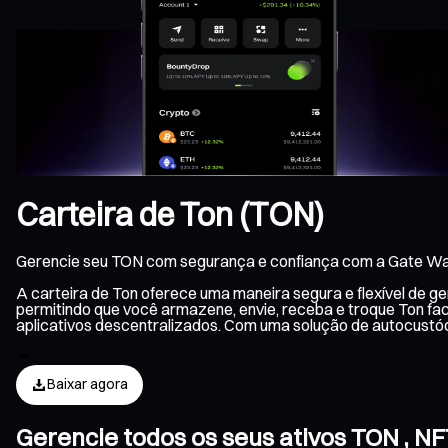
Carteira de Ton (TON)
Gerencie seu TON com segurança e confiança com a Gate Wal
A carteira de Ton oferece uma maneira segura e flexível de g
permitindo que você armazene, envie, receba e troque Ton fa
aplicativos descentralizados. Com uma solução de autocustó
Baixar agora
Gerencie todos os seus ativos TON , N