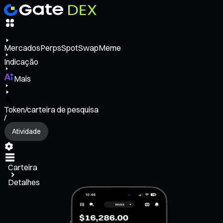
Mercados
Perps
Spot
Swap
Meme
Indicação
Mais
Token/carteira de pesquisa
/
Atividade
Carteira
Detalhes