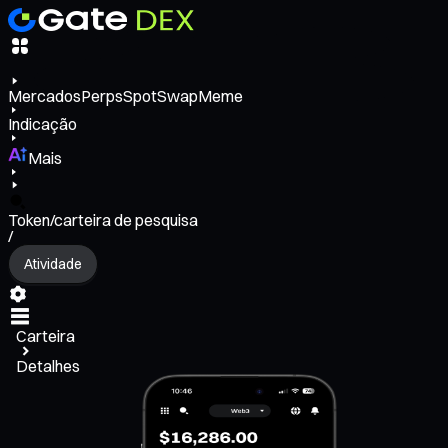
Mercados
Perps
Spot
Swap
Meme
Indicação
Mais
Token/carteira de pesquisa
/
Atividade
Carteira
Detalhes