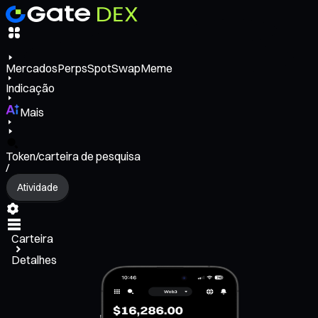
Mercados
Perps
Spot
Swap
Meme
Indicação
Mais
Token/carteira de pesquisa
/
Atividade
Carteira
Detalhes