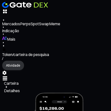
Mercados
Perps
Spot
Swap
Meme
Indicação
Mais
Token/carteira de pesquisa
/
Atividade
Carteira
Detalhes