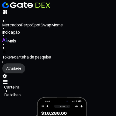
Mercados
Perps
Spot
Swap
Meme
Indicação
Mais
Token/carteira de pesquisa
/
Atividade
Carteira
Detalhes