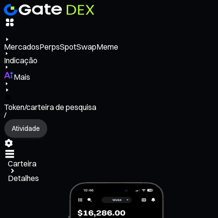
Mercados
Perps
Spot
Swap
Meme
Indicação
Mais
Token/carteira de pesquisa
/
Atividade
Carteira
Detalhes