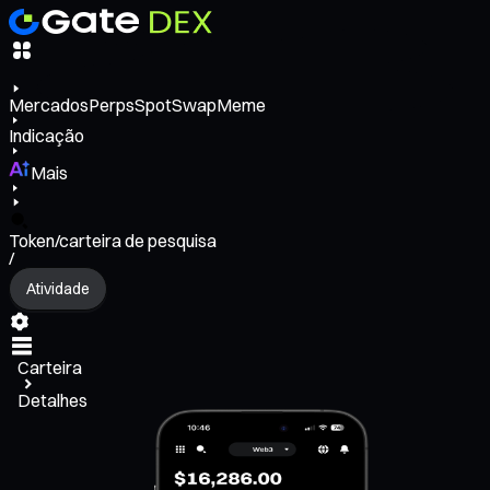
Mercados
Perps
Spot
Swap
Meme
Indicação
Mais
Token/carteira de pesquisa
/
Atividade
Carteira
Detalhes