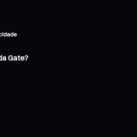
acidade
 da Gate?