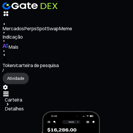
Mercados
Perps
Spot
Swap
Meme
Indicação
Mais
Token/carteira de pesquisa
/
Atividade
Carteira
Detalhes