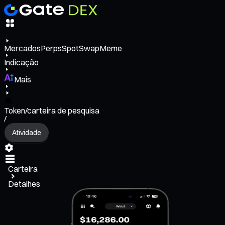
Mercados
Perps
Spot
Swap
Meme
Indicação
Mais
Token/carteira de pesquisa
/
Atividade
Carteira
Detalhes