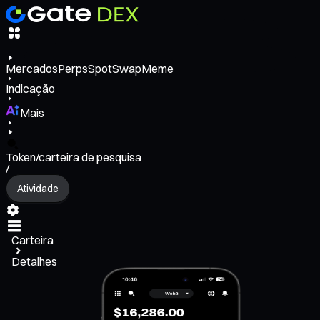
Mercados
Perps
Spot
Swap
Meme
Indicação
Mais
Token/carteira de pesquisa
/
Atividade
Carteira
Detalhes