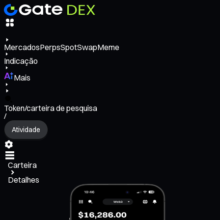
Mercados
Perps
Spot
Swap
Meme
Indicação
Mais
Token/carteira de pesquisa
/
Atividade
Carteira
Detalhes