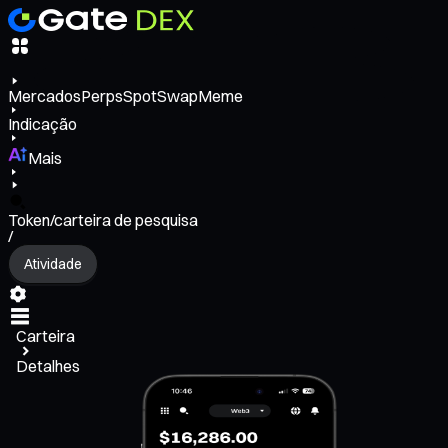
Mercados
Perps
Spot
Swap
Meme
Indicação
Mais
Token/carteira de pesquisa
/
Atividade
Carteira
Detalhes