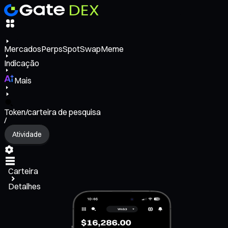
Mercados
Perps
Spot
Swap
Meme
Indicação
Mais
Token/carteira de pesquisa
/
Atividade
Carteira
Detalhes