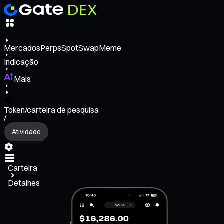
Mercados
Perps
Spot
Swap
Meme
Indicação
Mais
Token/carteira de pesquisa
/
Atividade
Carteira
Detalhes