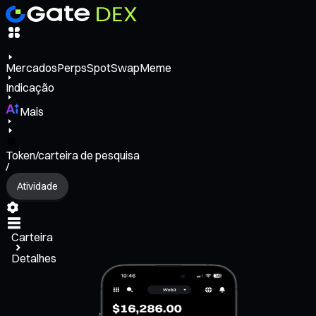
Mercados
Perps
Spot
Swap
Meme
Indicação
Mais
Token/carteira de pesquisa
/
Atividade
Carteira
Detalhes