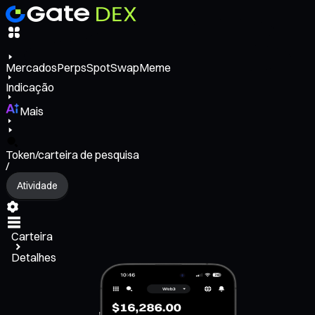
Mercados
Perps
Spot
Swap
Meme
Indicação
Mais
Token/carteira de pesquisa
/
Atividade
Carteira
Detalhes