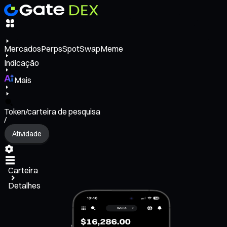
Mercados
Perps
Spot
Swap
Meme
Indicação
Mais
Token/carteira de pesquisa
/
Atividade
Carteira
Detalhes