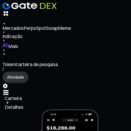
Mercados
Perps
Spot
Swap
Meme
Indicação
Mais
Token/carteira de pesquisa
/
Atividade
Carteira
Detalhes