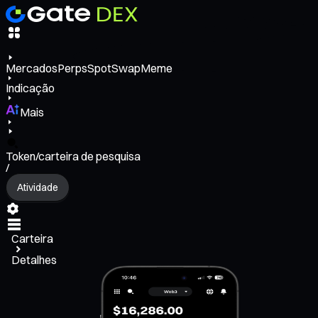
Mercados
Perps
Spot
Swap
Meme
Indicação
Mais
Token/carteira de pesquisa
/
Atividade
Carteira
Detalhes