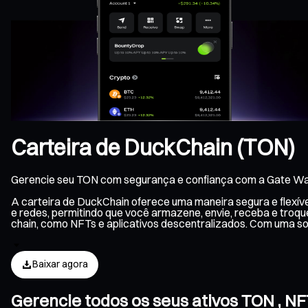
Carteira de DuckChain (TON)
Gerencie seu TON com segurança e confiança com a Gate Wal
A carteira de DuckChain oferece uma maneira segura e flexív
e redes, permitindo que você armazene, envie, receba e troq
chain, como NFTs e aplicativos descentralizados. Com uma s
Baixar agora
Gerencie todos os seus ativos TON , N