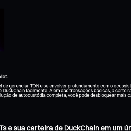
let.
el de gerenciar TON e se envolver profundamente com o ecossis
ue DuckChain facilmente. Além das transações básicas, a cartei
olução de autocustódia completa, você pode desbloquear mais c
FTs e sua carteira de DuckChain em um ú