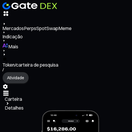
Mercados
Perps
Spot
Swap
Meme
Indicação
Mais
Token/carteira de pesquisa
/
Atividade
Carteira
Detalhes