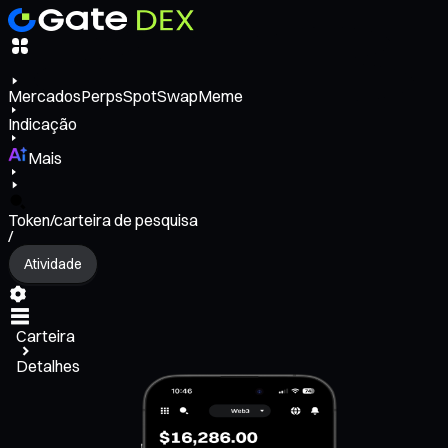
Mercados
Perps
Spot
Swap
Meme
Indicação
Mais
Token/carteira de pesquisa
/
Atividade
Carteira
Detalhes