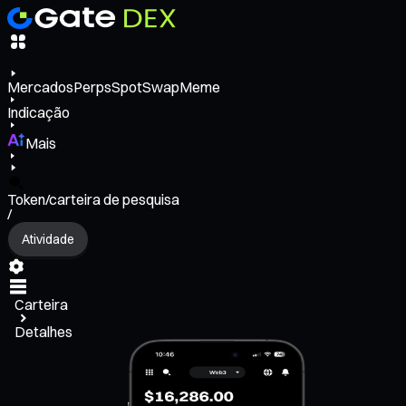
Mercados
Perps
Spot
Swap
Meme
Indicação
Mais
Token/carteira de pesquisa
/
Atividade
Carteira
Detalhes