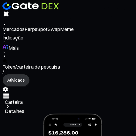
Mercados
Perps
Spot
Swap
Meme
Indicação
Mais
Token/carteira de pesquisa
/
Atividade
Carteira
Detalhes