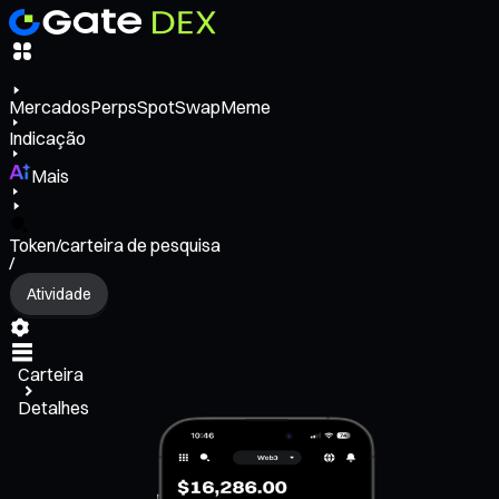
Mercados
Perps
Spot
Swap
Meme
Indicação
Mais
Token/carteira de pesquisa
/
Atividade
Carteira
Detalhes