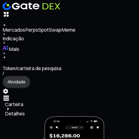
Mercados
Perps
Spot
Swap
Meme
Indicação
Mais
Token/carteira de pesquisa
/
Atividade
Carteira
Detalhes